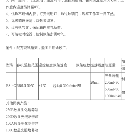
3、同一腔内，气流流动，温度均匀，温控精度高。在环境温度为50℃时，工
作腔内温度能降至0℃。
4、优质不锈钢内腔，打开照明灯，透过玻璃门，观察工作室一目了然。
5、无级调速振荡，双数显调速。
6、设有换气窗，保证箱内空气新鲜。
7、可编程时控器，控制振荡所需时间。
附件：配万能试瓶架，坚固且用途较广。
加热功
型号
容积
温控范围
温控精度
振荡速度
振荡组数
振荡幅度
装瓶量
600W
三角烧瓶
制冷功
20mm
250ml×96
BS-4G
280L
5-50℃
±1℃
起动0-300r/min
4组
500ml×80
480W
1000ml×40
其他同类产品：
250B数显生化培养箱
250D数显光照培养箱
150A数显生化培养箱
150C数显光照培养箱