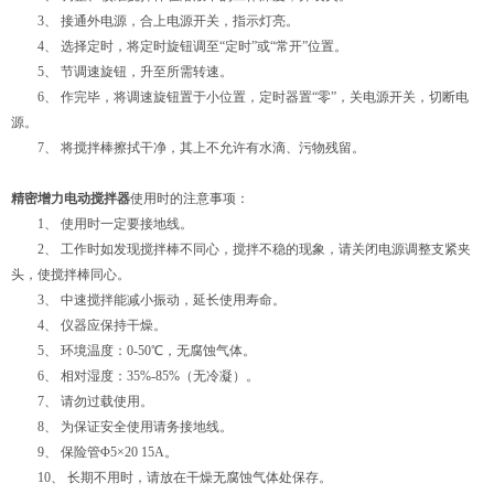
3、 接通外电源，合上电源开关，指示灯亮。
4、 选择定时，将定时旋钮调至“定时”或“常开”位置。
5、 节调速旋钮，升至所需转速。
6、 作完毕，将调速旋钮置于小位置，定时器置“零”，关电源开关，切断电
源。
7、 将搅拌棒擦拭干净，其上不允许有水滴、污物残留。
精密增力电动搅拌器
使用时的注意事项：
1、 使用时一定要接地线。
2、 工作时如发现搅拌棒不同心，搅拌不稳的现象，请关闭电源调整支紧夹
头，使搅拌棒同心。
3、 中速搅拌能减小振动，延长使用寿命。
4、 仪器应保持干燥。
5、 环境温度：0-50℃，无腐蚀气体。
6、 相对湿度：35%-85%（无冷凝）。
7、 请勿过载使用。
8、 为保证安全使用请务接地线。
9、 保险管Φ5×20 15A。
10、 长期不用时，请放在干燥无腐蚀气体处保存。