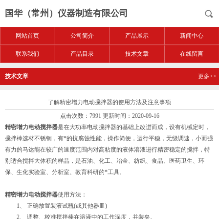
国华（常州）仪器制造有限公司
网站首页
公司简介
产品展示
新闻中心
联系我们
产品目录
技术文章
在线留言
技术文章
更多>>
了解精密增力电动搅拌器的使用方法及注意事项
点击次数：7991 更新时间：2020-09-16
精密增力电动搅拌器
是在大功率电动搅拌器的基础上改进而成，设有机械定时，
搅拌棒选材不锈钢，有*的抗腐蚀性能，操作简便，运行平稳，无级调速，小而强
有力的马达能在较广的速度范围内对高粘度的液体溶液进行精密稳定的搅拌，特
别适合搅拌大体积的样品，是石油、化工、冶金、纺织、食品、医药卫生、环
保、生化实验室、分析室、教育科研的*工具。
精密增力电动搅拌器
使用方法：
1、 正确放置装液试瓶(或其他器皿)
2、 调整、校准搅拌棒在溶液中的工作深度，并装夹。