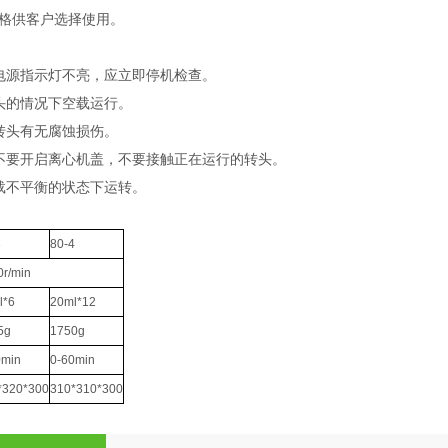
格供客户选择使用。
电源指示灯不亮，应立即停机检查。
头的情况下空载运行。
转头有无腐蚀损伤。
不要开启离心机盖，不要接触正在运行的转头。
载不平衡的状态下运转。
3
80-4
0r/min
l*6
20ml*12
5g
1750g
0min
0-60min
*320*300
310*310*300