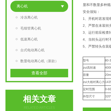
显和不数显多种规
离心机
安全须知：
冷冻离心机
1、开机时若发现
2、严禁在未装转
毛细管离心机
3、运行前应检查
低速离心机
4、当转头运行时
5、严禁转头在装
台式电动离心机
型号
80-
数显电动离心机（新款）
zui高转速
400
查看全部
容量
20m
zui大相对离心力
143
定时范围
0-6
相关文章
外型尺寸
320
RELATED ARTICLES