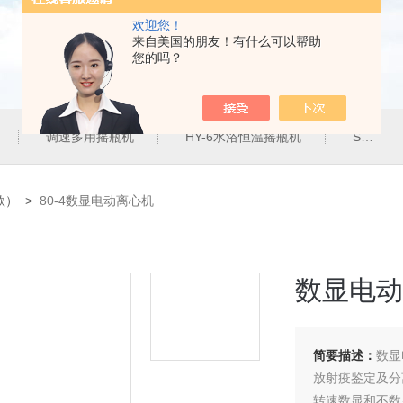
欢迎您！
来自美国的朋友！有什么可以帮助
您的吗？
调速多用摇瓶机
HY-6水浴恒温摇瓶机
SHZ-82气浴恒温振荡器
款）
>
80-4数显电动离心机
数显电动
简要描述：
数显
放射疫鉴定及分
转速数显和不数