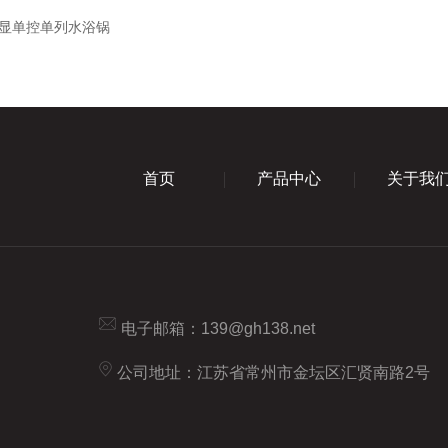
A数显单控单列水浴锅
首页
产品中心
关于我
电子邮箱：
139@gh138.net
公司地址：江苏省常州市金坛区汇贤南路2号