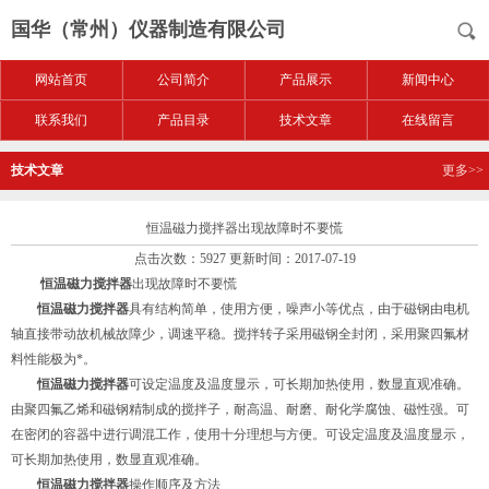
国华（常州）仪器制造有限公司
网站首页
公司简介
产品展示
新闻中心
联系我们
产品目录
技术文章
在线留言
技术文章
更多>>
恒温磁力搅拌器出现故障时不要慌
点击次数：5927 更新时间：2017-07-19
恒温磁力搅拌器
出现故障时不要慌
恒温磁力搅拌器
具有结构简单，使用方便，噪声小等优点，由于磁钢由电机
轴直接带动故机械故障少，调速平稳。搅拌转子采用磁钢全封闭，采用聚四氟材
料性能极为*。
恒温磁力搅拌器
可设定温度及温度显示，可长期加热使用，数显直观准确。
由聚四氟乙烯和磁钢精制成的搅拌子，耐高温、耐磨、耐化学腐蚀、磁性强。可
在密闭的容器中进行调混工作，使用十分理想与方便。可设定温度及温度显示，
可长期加热使用，数显直观准确。
恒温磁力搅拌器
操作顺序及方法