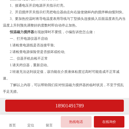
1、接通电压开启电源开关指示灯亮。
2、开启搅拌开关指示灯亮把电位器由左向右旋使烧杯内的搅拌棒由慢到快。
3、要加热控温时将导电温度表用导线与丁型插头连接插入后面温度表孔内当
温度上升到预先调整好的度数时即自动停止加热。
恒温磁力搅拌器
出现故障时不要慌，小编告诉您怎么做：
一、打开电源仪器不启动
1.请检查电源线是否连接牢靠;
2.请检查电源保险管是否损坏或松动;
二、仪器开机自检不正常
1.请关闭仪器，重新启动。
2.转速无法达到设定值，该功能在介质液体粘度过高时可能造成不正常减
速。
了解以上内容，可以帮助我们应对恒温磁力搅拌器的临时状况，不至于慌乱
手足无措。
18901491789
热线电话
在线询价
首页
定位
留言