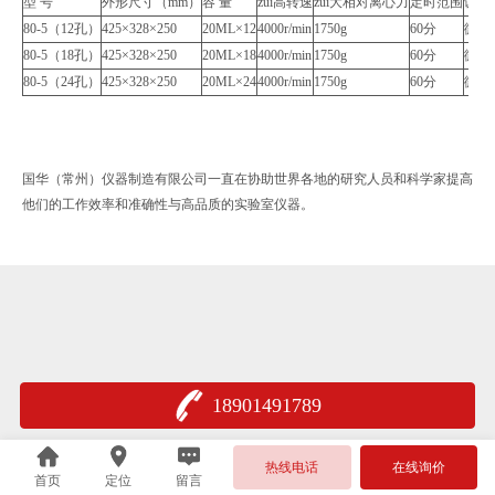
型 号
外形尺寸（mm）
容 量
zui高转速
zui大相对离心力
定时范围
调速
80-5（12孔）
425×328×250
20ML×12
4000r/min
1750g
60分
微电
80-5（18孔）
425×328×250
20ML×18
4000r/min
1750g
60分
微电
80-5（24孔）
425×328×250
20ML×24
4000r/min
1750g
60分
微电
国华（常州）仪器制造有限公司一直在协助世界各地的研究人员和科学家提高
他们的工作效率和准确性与高品质的实验室仪器。
18901491789
热线电话
在线询价
首页
定位
留言