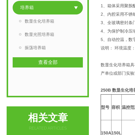
1、箱体采用聚胺
培养箱
2、内腔采用不锈
数显生化培养箱
3、全玻璃密封条
4、为保护制冷压
数显光照培养箱
5、自动控温，数
振荡培养箱
说明： 环境温度： 
查看全部
数显生化培养箱具
产单位或部门实验
250
B
数显生化培
型号
容积
温控范
相关文章
RELATED ARTICLES
150A
150L