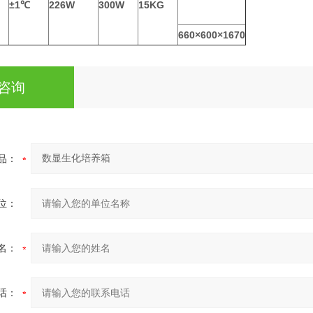
±1℃
226W
300W
15KG
660×600×1670
咨询
品：
位：
名：
话：