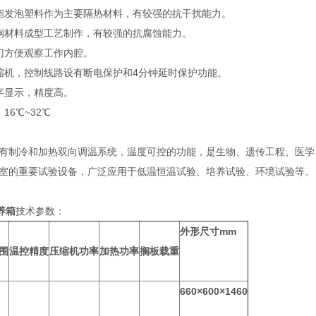
酯发泡塑料作为主要隔热材料，有较强的抗干扰能力。
钢材料成型工艺制作，有较强的抗腐蚀能力。
门方便观察工作内腔。
缩机，控制线路设有断电保护和4分钟延时保护功能。
字显示，精度高。
16℃~32℃
有制冷和加热双向调温系统，温度可控的功能，是生物、遗传工程、医学
室的重要试验设备，广泛应用于低温恒温试验、培养试验、环境试验等。
养箱
技术参数：
外形尺寸mm
围
温控精度
压缩机功率
加热功率
搁板载重
660×600×1460