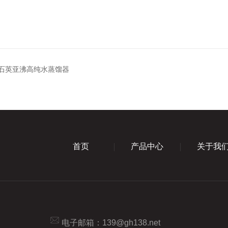
\B石英亚沸高纯水蒸馏器
首页
产品中心
关于我
电子邮箱：
139@gh138.net