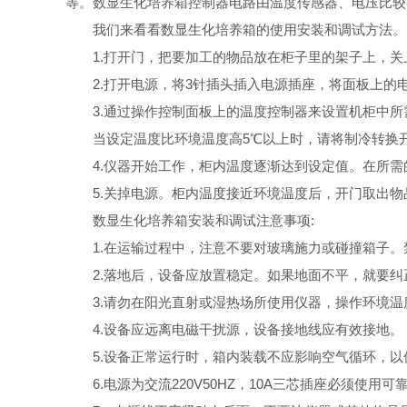
等。数显生化培养箱控制器电路由温度传感器、电压比较
我们来看看数显生化培养箱的使用安装和调试方法。
1.打开门，把要加工的物品放在柜子里的架子上，关
2.打开电源，将3针插头插入电源插座，将面板上的电
3.通过操作控制面板上的温度控制器来设置机柜中所
当设定温度比环境温度高5℃以上时，请将制冷转换开关
4.仪器开始工作，柜内温度逐渐达到设定值。在所需
5.关掉电源。柜内温度接近环境温度后，开门取出物
数显生化培养箱安装和调试注意事项:
1.在运输过程中，注意不要对玻璃施力或碰撞箱子。禁
2.落地后，设备应放置稳定。如果地面不平，就要纠
3.请勿在阳光直射或湿热场所使用仪器，操作环境温度保
4.设备应远离电磁干扰源，设备接地线应有效接地。
5.设备正常运行时，箱内装载不应影响空气循环，以
6.电源为交流220V50HZ，10A三芯插座必须使用