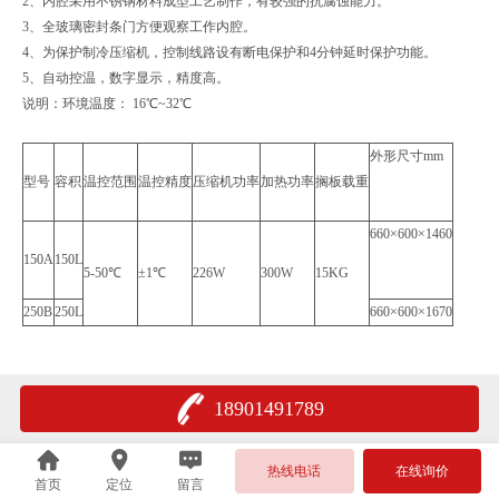
2、内腔采用不锈钢材料成型工艺制作，有较强的抗腐蚀能力。
3、全玻璃密封条门方便观察工作内腔。
4、为保护制冷压缩机，控制线路设有断电保护和4分钟延时保护功能。
5、自动控温，数字显示，精度高。
说明：环境温度： 16℃~32℃
外形尺寸mm
型号
容积
温控范围
温控精度
压缩机功率
加热功率
搁板载重
660×600×1460
150A
150L
5-50℃
±1℃
226W
300W
15KG
250B
250L
660×600×1670
18901491789
热线电话
在线询价
首页
定位
留言