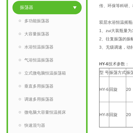
传、环保等科研、
振荡器
多功能振荡器
双层水浴恒温摇瓶
1、zui大装瓶量为1
大容量振荡器
2、往复振荡的振
水浴恒温振荡器
3、无级调速，动
气浴恒温振荡器
HY-6
技术参数：
型 号
振荡方式
振
立式微电脑恒温振荡箱
垂直多用振荡器
HY-6
回旋
20
调速多用振荡器
微电脑大容量恒温摇床
HY-8
回旋
20
快速混匀器