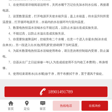
1、在使用前请详细阅读说明书，关闭水嘴千万记住先加水到水位线，再接通
电源。
2、设置数显温度，打开电源开关使水箱升温，盖上水箱盖，待水温升到所需
温度值，打开循环电源开关，水箱内的水在循环均匀室内温度。
3、数显电热恒温水浴锅水位不能过高，以防止水溢出造成实验失误。
4、不能过高，以防止水溢出造成实验失误。
5、你需要快速降温时，控箱旁有二个水嘴，任意一个进入冷凝水(制冰水或
自来水)，另一段进入出水池(用乳胶管)协助降下当时温度。
6、为延长数显电热恒温水浴锅使用寿命，请注意勿将控制箱内受潮，防止漏
电。
7、仪器从出厂之日起保修一年(人为造成或使用不当均收工本费用)，终身维
修。
8、使用结束请将水(出水嘴)放干净，用干布擦拭干净，置于通风干燥处。
18901491789
热线电话
在线询价
首页
定位
留言