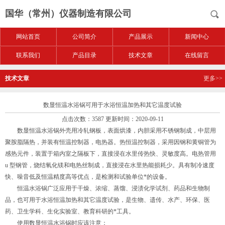
国华（常州）仪器制造有限公司
网站首页
公司简介
产品展示
新闻中心
联系我们
产品目录
技术文章
在线留言
技术文章
更多>>
数显恒温水浴锅可用于水浴恒温加热和其它温度试验
点击次数：3587 更新时间：2020-09-11
数显恒温水浴锅外壳用冷轧钢板，表面烘漆，内胆采用不锈钢制成，中层用
聚胺脂隔热，并装有恒温控制器，电热器。热恒温控制器，采用因钢和黄铜管为
感热元件，装置于箱内室之隔板下，直接浸在水里传热快、灵敏度高。电热管用
u 型钢管，烧结氧化镁和电热丝制成，直接浸在水里热能损耗少。具有制冷速度
快、噪音低及恒温精度高等优点，是检测和试验单位*的设备。
恒温水浴锅广泛应用于干燥、浓缩、蒸馏、浸渍化学试剂、药品和生物制
品，也可用于水浴恒温加热和其它温度试验，是生物、遗传、水产、环保、医
药、卫生学科、生化实验室、教育科研的*工具。
使用数显恒温水浴锅时应该注意：