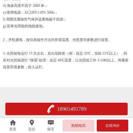
d) 海拔高度不高于 2000 米；
e) 使用电源：AC220V±10% 50Hz；
f) 周围无腐蚀性气体并远离电磁干扰源；
g) 应将光照箱的地线接地。
2．开机通电，按仪表操作方法对所需温度、光照度等参数进行设置。
3. 光照箱每运行 15 天左右，若出现静差（例：设定 20℃，实际 22℃以上），则
应对光照箱进行 “除霜”处理：设定 40℃温度，让光照箱工作 3 小时以上。再重新
设置所需参数，投入运行。
18901491789
热线电话
在线询价
首页
定位
留言