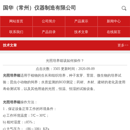
国华（常州）仪器制造有限公司
网站首页
公司简介
产品展示
新闻中心
联系我们
产品目录
技术文章
在线留言
技术文章
更多>>
光照培养箱该如何操作？
点击次数：3505 更新时间：2020-09-09
光照培养箱
适用于植物的生长和组织培养，种子发芽、育苗、微生物的培养试
验；昆虫小动物的饲养；水质监测的BOD测定；药材、木材、建材的老化及使用
寿命测试等，以及其他用途的光照，恒温、恒湿的试验设备。
光照培养箱
操作方法：
1．保证设备正常工作的环境条件：
a) 工作环境温度：5℃～30℃；
b) 相对湿度：≤85%；
c) 大气压力：（86～106）KPa