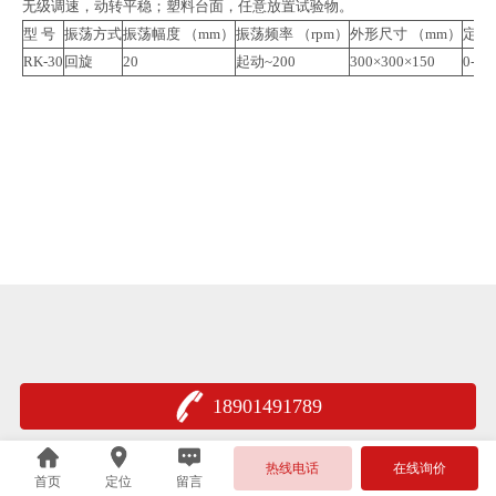
无级调速，动转平稳；塑料台面，任意放置试验物。
型 号
振荡方式
振荡幅度 （mm）
振荡频率 （rpm）
外形尺寸 （mm）
定时
RK-30
回旋
20
起动~200
300×300×150
0-12
18901491789
热线电话
在线询价
首页
定位
留言