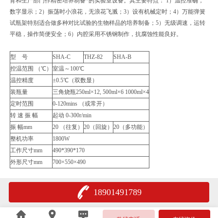
育和生产部门作精密培养制备*的实验室设备。其主要特点： 1）温控准确，
数字显示；2）振荡时小浪花，无浪花飞溅；3）设有机械定时；4）万能弹簧
试瓶架特别适合做多种对比试验的生物样品的培养制备；5）无级调速，运转
平稳，操作简便安全；6）内腔采用不锈钢制作，抗腐蚀性能良好。
型 号
SHA-C
THZ-82
SHA-B
控温范围 （℃）
室温～100℃
温控精度
±0.5℃（双数显）
装瓶量
三角烧瓶250ml×12, 500ml×6 1000ml×4
定时范围
0-120mins （或常开）
转 速 振 幅
起动 0-300r/min
振 幅mm
20 （往复）
20（回旋）
20（多功能）
整机功率
1800W
工作尺寸mm
490*390*170
外形尺寸mm
700×550×490
18901491789