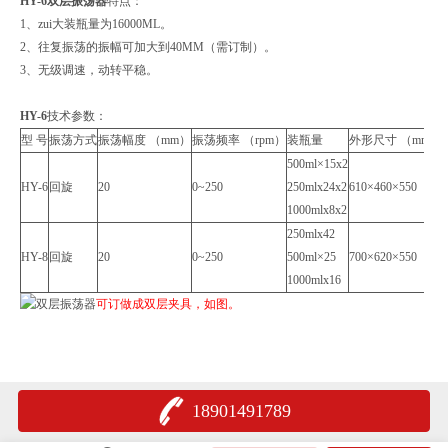
HY-6
双层振荡器
特点：
1、zui大装瓶量为16000ML。
2、往复振荡的振幅可加大到40MM（需订制）。
3、无级调速，动转平稳。
HY-6
技术参数：
型 号
振荡方式
振荡幅度 （mm）
振荡频率 （rpm）
装瓶量
外形尺寸 （mm）
500ml×15x2
HY-6
回旋
20
0~250
250mlx24x2
610×460×550
1000mlx8x2
250mlx42
HY-8
回旋
20
0~250
500ml×25
700×620×550
1000mlx16
可订做成双层夹具，如图。
18901491789