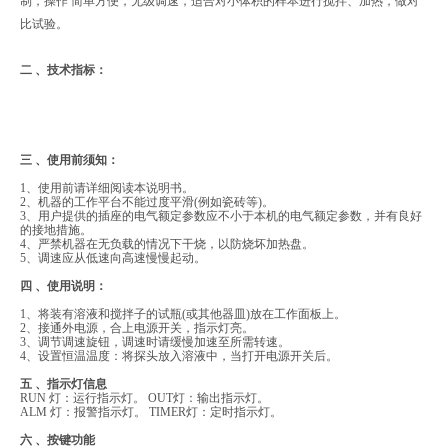
制，操作 简单方便，无级调速，适合对小体积的样本进行搅拌、加热，做对
比试验。
二 、技术指标：
三 、使用前须知：
1、使用前请详细阅读本说明书。
2、机器的工作平台不能过度平滑(例如瓷砖等)。
3、用户提供的插座的电气额定参数应不小于本机的电气额定参数，并有良好
的接地措施。
4、严禁机器在无负载的情况下干烧，以防烧坏加热盘。
5、调速应从低速向高速慢慢起动。
四 、使用说明：
1、将装有溶液和搅拌子的试瓶(或其他器皿)放在工作面板上。
2、接通外电源，合上电源开关，指示灯亮。
3、调节调速旋钮，调速时请缓慢加速至所需转速。
4、设置恒温温度：将探头放入溶液中，当打开电源开关后。
五 、指示灯信息
RUN 灯：运行指示灯。 OUT灯：输出指示灯。
ALM 灯：报警指示灯。 TIMER灯：定时指示灯。
六 、按键功能