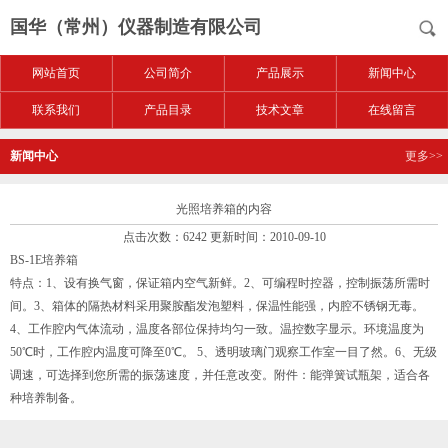
国华（常州）仪器制造有限公司
网站首页
公司简介
产品展示
新闻中心
联系我们
产品目录
技术文章
在线留言
新闻中心
更多>>
光照培养箱的内容
点击次数：6242 更新时间：2010-09-10
BS-1E培养箱
特点：1、设有换气窗，保证箱内空气新鲜。2、可编程时控器，控制振荡所需时
间。3、箱体的隔热材料采用聚胺酯发泡塑料，保温性能强，内腔不锈钢无毒。
4、工作腔内气体流动，温度各部位保持均匀一致。温控数字显示。环境温度为
50℃时，工作腔内温度可降至0℃。 5、透明玻璃门观察工作室一目了然。6、无级
调速，可选择到您所需的振荡速度，并任意改变。附件：能弹簧试瓶架，适合各
种培养制备。