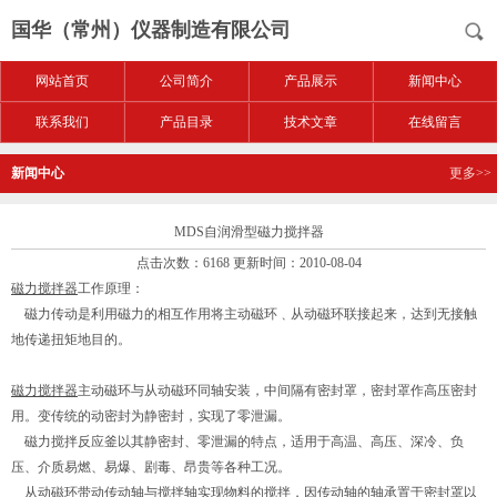
国华（常州）仪器制造有限公司
网站首页
公司简介
产品展示
新闻中心
联系我们
产品目录
技术文章
在线留言
新闻中心
更多>>
MDS自润滑型磁力搅拌器
点击次数：6168 更新时间：2010-08-04
磁力搅拌器
工作原理：
磁力传动是利用磁力的相互作用将主动磁环﹑从动磁环联接起来，达到无接触
地传递扭矩地目的。
磁力搅拌器
主动磁环与从动磁环同轴安装，中间隔有密封罩，密封罩作高压密封
用。变传统的动密封为静密封，实现了零泄漏。
磁力搅拌反应釜以其静密封、零泄漏的特点，适用于高温、高压、深冷、负
压、介质易燃、易爆、剧毒、昂贵等各种工况。
从动磁环带动传动轴与搅拌轴实现物料的搅拌，因传动轴的轴承置于密封罩以