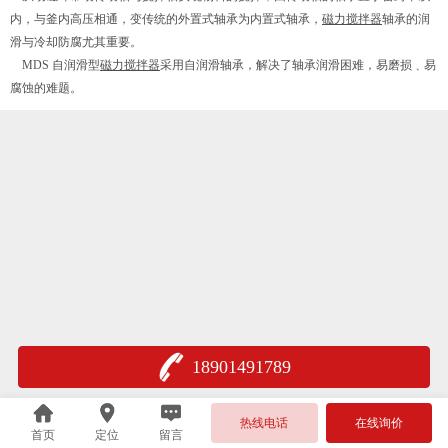
内，与釜内高压相通，变传统的外置式轴承为内置式轴承，
磁力搅拌器
轴承的润
滑与冷却防腐尤其重要。
MDS 自润滑型
磁力搅拌器
采用自润滑轴承，解决了轴承润滑困难，易磨损﹑易
腐蚀的难题。
18901491789
热线电话
在线询价
首页
定位
留言