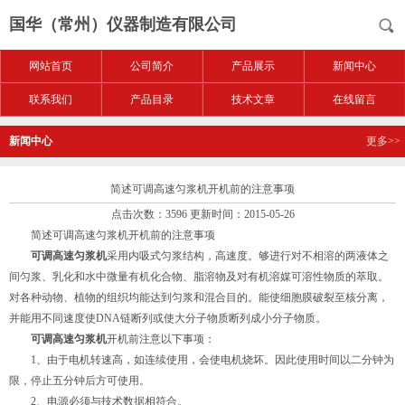
国华（常州）仪器制造有限公司
网站首页
公司简介
产品展示
新闻中心
联系我们
产品目录
技术文章
在线留言
新闻中心
更多>>
简述可调高速匀浆机开机前的注意事项
点击次数：3596 更新时间：2015-05-26
简述可调高速匀浆机开机前的注意事项
可调高速匀浆机
采用内吸式匀浆结构，高速度。够进行对不相溶的两液体之
间匀浆、乳化和水中微量有机化合物、脂溶物及对有机溶媒可溶性物质的萃取。
对各种动物、植物的组织均能达到匀浆和混合目的。能使细胞膜破裂至核分离，
并能用不同速度使DNA链断列或使大分子物质断列成小分子物质。
可调高速匀浆机
开机前注意以下事项：
1、由于电机转速高，如连续使用，会使电机烧坏。因此使用时间以二分钟为
限，停止五分钟后方可使用。
2、电源必须与技术数据相符合。