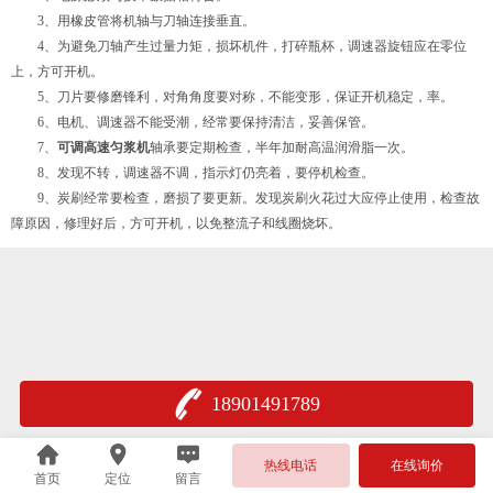
3、用橡皮管将机轴与刀轴连接垂直。
4、为避免刀轴产生过量力矩，损坏机件，打碎瓶杯，调速器旋钮应在零位
上，方可开机。
5、刀片要修磨锋利，对角角度要对称，不能变形，保证开机稳定，率。
6、电机、调速器不能受潮，经常要保持清洁，妥善保管。
7、
可调高速匀浆机
轴承要定期检查，半年加耐高温润滑脂一次。
8、发现不转，调速器不调，指示灯仍亮着，要停机检查。
9、炭刷经常要检查，磨损了要更新。发现炭刷火花过大应停止使用，检查故
障原因，修理好后，方可开机，以免整流子和线圈烧坏。
18901491789
热线电话
在线询价
首页
定位
留言