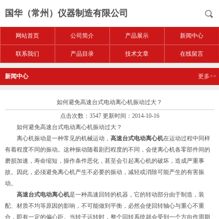
国华（常州）仪器制造有限公司
网站首页
公司简介
产品展示
新闻中心
联系我们
产品目录
技术文章
在线留言
新闻中心
更多>>
如何避免高速台式电动离心机振动过大？
点击次数：3547 更新时间：2014-10-16
如何避免高速台式电动离心机振动过大？
离心机振动是一种常见的机械运动，
高速台式电动离心机
在运动过程中同样
有着程度不同的振动。这种振动随着剧烈程度的不同，会使离心机各零部件间的
磨损加速，寿命缩短，操作条件恶化，甚至会引起离心机的破坏，造成严重事
故。因此，必须避免离心机产生不必要的振动，减轻或消除可能产生的有害振
动。
高速台式电动离心机
是一种高速回转的机器，它的转动部分由于制造，装
配、材质不均等原因的影响，不可能做到平衡，必然会使回转轴心与重心不重
合，即有一定的偏心距。当转子运转时，整个回转系统就会受到一个方向作周期