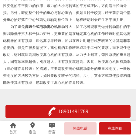
性变化的不平衡力的作用，该力的大小与转速的平方成正比，方向沿半径向外
指。另外，即使整个转子的重心与轴心重合，但如果转子较宽，转子前后两个部
分重心恰好落在中心线两边非轴对称位置上，这样转动时会产生不平衡力矩。
为了避免
高速台式电动离心机
振动过大，除了尽可能事先做好转动部件的平
衡以降低干扰力和干扰力矩外，更重要的是在确定离心机的工作转速时使其远离
此机器的固有频率，即远离临界转速。所以在设计时进行临界转速的计算是非常
必要的。但是在很多情况下，离心机的工作转速取决于工作的要求，而不能任意
改动，这时就应高潮改变离心机的固有频率。从力学上知道，弹性系统的重量越
大，固有频率就越低，刚度越大，固有频度就越高。因此，改变离心机固有频率
（即心迹临界转速）的措施，主要是改变离心机转动部分的重量和刚度，一般改
变刚度的方法较为方便，如只要改变转子的结构、尺寸、支承方式或连接结构都
能改变其固有频率，也就改变了离心机的临界转速。
18901491789
热线电话
在线询价
首页
定位
留言