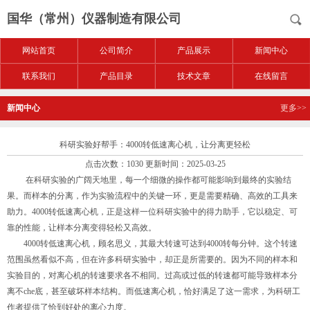
国华（常州）仪器制造有限公司
网站首页
公司简介
产品展示
新闻中心
联系我们
产品目录
技术文章
在线留言
新闻中心
更多>>
科研实验好帮手：4000转低速离心机，让分离更轻松
点击次数：1030 更新时间：2025-03-25
在科研实验的广阔天地里，每一个细微的操作都可能影响到最终的实验结
果。而样本的分离，作为实验流程中的关键一环，更是需要精确、高效的工具来
助力。4000转低速离心机，正是这样一位科研实验中的得力助手，它以稳定、可
靠的性能，让样本分离变得轻松又高效。
4000转低速离心机，顾名思义，其最大转速可达到4000转每分钟。这个转速
范围虽然看似不高，但在许多科研实验中，却正是所需要的。因为不同的样本和
实验目的，对离心机的转速要求各不相同。过高或过低的转速都可能导致样本分
离不che底，甚至破坏样本结构。而低速离心机，恰好满足了这一需求，为科研工
作者提供了恰到好处的离心力度。