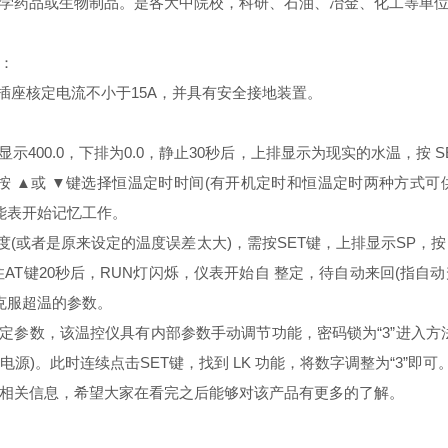
药品或生物制品。是各大中院校，科研、石油、冶金、化工等单位
：
插座核定电流不小于15A，并具有安全接地装置。
00.0，下排为0.0，静止30秒后，上排显示为现实的水温，按 S
按 ▲或 ▼键选择恒温定时时间(有开机定时和恒温定时两种方式可供
智能表开始记忆工作。
或者是原来设定的温度误差太大)，需按SET键，上排显示SP，按
住AT键20秒后，RUN灯闪烁，仪表开始自 整定，待自动来回(指
克服超温的参数。
数，该温控仪具有内部参数手动调节功能，密码锁为“3”进入方法，长
源)。此时连续点击SET键，找到 LK 功能，将数字调整为“3”即
关信息，希望大家在看完之后能够对该产品有更多的了解。