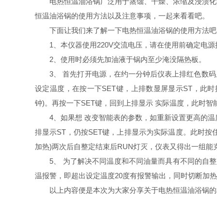
电热恒温油浴锅广泛用于蒸馏、干燥、浓缩及浸渍化学
恒温油浴锅的使用方法以及注意事项，一起来看看吧。
下面让我们来了解一下电热恒温油浴锅的使用方法吧
1、本仪器使用220V交流电压，请在使用前确定电源
2、使用时必须先加油液于锅内至少淹没隔热板。
3、 首先打开电源，在约一分钟后仪表上排红色数码显示4
设定温度，在按一下SET键，上排数显屏显示ST，此时
钟)。再按一下SET键，回到上排显示 实际温度，此时
4、如果想 改变智能表的参数，如重新设置更高的温度(
排显示ST，仍按SET键，上排显示为实际温度。此时按
加热)两次后自整定结束后RUN灯灭，仪表又得出一组能
5、 为了解决不同温度和不同油量而具有不同的自整定参
温报警，即超出设定温度20度有报警输出，同时切断加热电
以上内容便是本次为大家分享关于电热恒温油浴锅的相