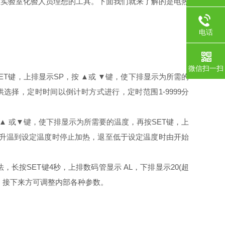
实验室化验人员理想的工具。下面我们就来了解的是电热
电话
微信扫一扫
ET键，上排显示SP，按 ▲或 ▼键，使下排显示为所需的
选择，定时时间以倒计时方式进行，定时范围1-9999分
▲ 或▼键，使下排显示为所需要的温度，再按SET键，上
自动升温到设定温度时停止加热，退至低于设定温度时由开始
按SET键4秒，上排数码管显示 AL，下排显示20(超
可。接下来方可调整内部各种参数。