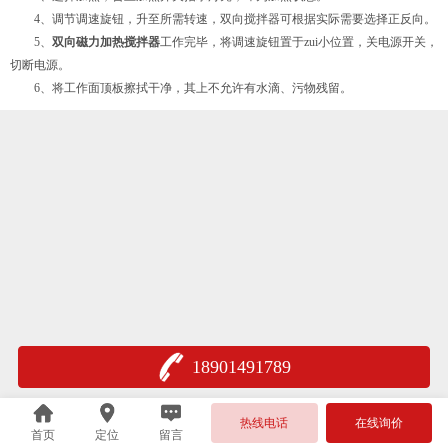
4、调节调速旋钮，升至所需转速，双向搅拌器可根据实际需要选择正反向。
5、
双向磁力加热搅拌器
工作完毕，将调速旋钮置于zui小位置，关电源开关，
切断电源。
6、将工作面顶板擦拭干净，其上不允许有水滴、污物残留。
18901491789
热线电话
在线询价
首页
定位
留言