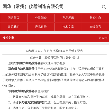
国华（常州）仪器制造有限公司
网站首页
公司简介
产品展示
新闻中心
联系我们
产品目录
技术文章
在线留言
技术文章
更多>>
总结双向磁力加热搅拌器的6大使用维护要点
点击次数：3905 更新时间：2014-06-13
总结
双向磁力加热搅拌器
的6大使用维护要点
双向磁力加热搅拌器
适用于加热或加热搅拌同时进行，适用于粘稠度不是很
大的液体或者固液混合物利用了磁场和漩涡的原理，将液体放入容器中后将搅拌
子同时放入液体，当底座产生磁场后带动搅拌子成圆周循环运动从而达到搅拌液
体的目的。
双向磁力加热搅拌器
的使用维护：
1、将装有溶液和搅拌子的试瓶（或其它器皿）放在工作面板上。
2、接通
双向磁力加热搅拌器
电源，合上电源开关，指示灯亮。
3、选择加热，合上加热开关指示灯亮，即为加热状态。