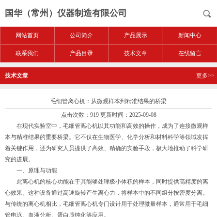
国华（常州）仪器制造有限公司
网站首页
公司简介
产品展示
新闻中心
联系我们
产品目录
技术文章
在线留言
技术文章
更多>>
毛细管离心机：从微观样本到精准结果的桥梁
点击次数：919 更新时间：2025-09-08
在现代实验室中，毛细管离心机以其功能和高效的操作，成为了连接微观样
本与精准结果的重要桥梁。它不仅在生物医学、化学分析和材料科学等领域发挥
着关键作用，还为研究人员提供了高效、精确的实验手段，极大地推动了科学研
究的进展。
一、原理与功能
此离心机的核心功能在于其能够处理极小体积的样本，同时提供高精度的离
心效果。这种设备通过高速旋转产生离心力，将样本中的不同组分按密度分离。
与传统的离心机相比，毛细管离心机专门设计用于处理微量样本，通常用于毛细
管电泳、血液分析、蛋白质纯化等应用。