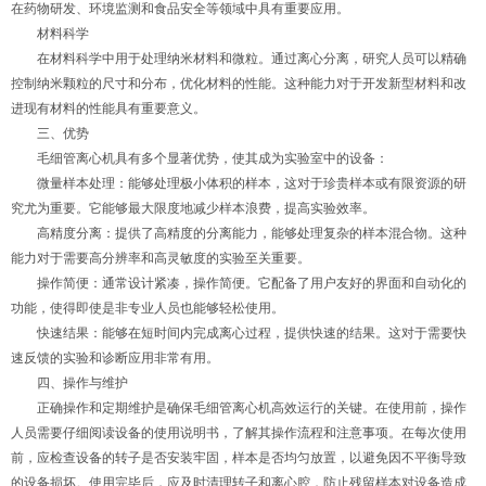
在药物研发、环境监测和食品安全等领域中具有重要应用。
材料科学
在材料科学中用于处理纳米材料和微粒。通过离心分离，研究人员可以精确
控制纳米颗粒的尺寸和分布，优化材料的性能。这种能力对于开发新型材料和改
进现有材料的性能具有重要意义。
三、优势
毛细管离心机具有多个显著优势，使其成为实验室中的设备：
微量样本处理：能够处理极小体积的样本，这对于珍贵样本或有限资源的研
究尤为重要。它能够最大限度地减少样本浪费，提高实验效率。
高精度分离：提供了高精度的分离能力，能够处理复杂的样本混合物。这种
能力对于需要高分辨率和高灵敏度的实验至关重要。
操作简便：通常设计紧凑，操作简便。它配备了用户友好的界面和自动化的
功能，使得即使是非专业人员也能够轻松使用。
快速结果：能够在短时间内完成离心过程，提供快速的结果。这对于需要快
速反馈的实验和诊断应用非常有用。
四、操作与维护
正确操作和定期维护是确保毛细管离心机高效运行的关键。在使用前，操作
人员需要仔细阅读设备的使用说明书，了解其操作流程和注意事项。在每次使用
前，应检查设备的转子是否安装牢固，样本是否均匀放置，以避免因不平衡导致
的设备损坏。使用完毕后，应及时清理转子和离心腔，防止残留样本对设备造成