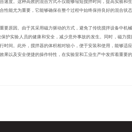
合速度。这种高效的混合方式不仅能够缩短搅拌时间，提高实验和
合性能尤为重要，它能够确保在整个过程中始终保持良好的混合状
要原因。由于其采用磁力驱动的方式，避免了传统搅拌设备中机械
效保护实验人员的健康和安全，减少意外事故的发生。同时，磁力搅
行时间。此外，搅拌器的体积相对较小，便于安装和使用，能够适
果以及安全便捷的操作特性，在实验室和工业生产中发挥着重要的