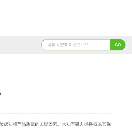
器
验成功和产品质量的关键因素。大功率磁力搅拌器以其强