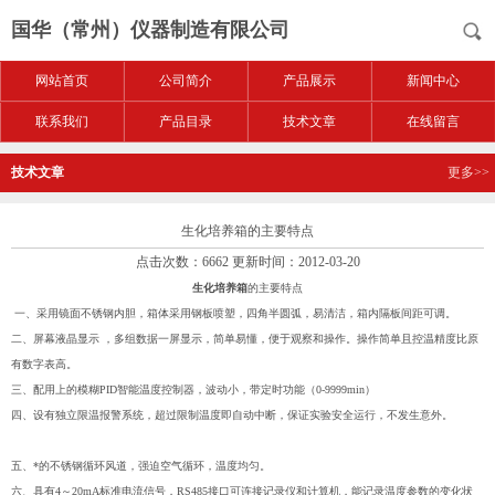
国华（常州）仪器制造有限公司
网站首页
公司简介
产品展示
新闻中心
联系我们
产品目录
技术文章
在线留言
技术文章
更多>>
生化培养箱的主要特点
点击次数：6662 更新时间：2012-03-20
生化培养箱
的主要特点
一、采用镜面不锈钢内胆，箱体采用钢板喷塑，四角半圆弧，易清洁，箱内隔板间距可调。
二、屏幕液晶显示 ，多组数据一屏显示，简单易懂，便于观察和操作。操作简单且控温精度比原
有数字表高。
三、配用上的模糊PID智能温度控制器，波动小，带定时功能（0-9999min）
四、设有独立限温报警系统，超过限制温度即自动中断，保证实验安全运行，不发生意外。
五、*的不锈钢循环风道，强迫空气循环，温度均匀。
六、具有4～20mA标准电流信号，RS485接口可连接记录仪和计算机，能记录温度参数的变化状