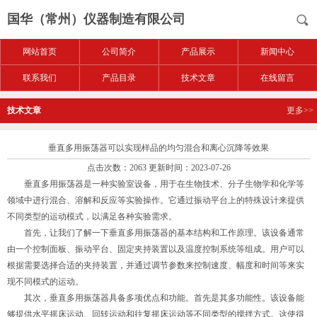
国华（常州）仪器制造有限公司
网站首页
公司简介
产品展示
新闻中心
联系我们
产品目录
技术文章
在线留言
技术文章
更多>>
垂直多用振荡器可以实现样品的均匀混合和离心沉降等效果
点击次数：2063 更新时间：2023-07-26
垂直多用振荡器是一种实验室设备，用于在生物技术、分子生物学和化学等
领域中进行混合、溶解和反应等实验操作。它通过振动平台上的特殊设计来提供
不同类型的运动模式，以满足各种实验需求。
首先，让我们了解一下垂直多用振荡器的基本结构和工作原理。该设备通常
由一个控制面板、振动平台、固定夹持装置以及温度控制系统等组成。用户可以
根据需要选择合适的夹持装置，并通过调节参数来控制速度、幅度和时间等来实
现不同模式的运动。
其次，垂直多用振荡器具备多项优点和功能。首先是其多功能性。该设备能
够提供水平摇床运动、回转运动和往复摇床运动等不同类型的搅拌方式。这使得