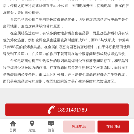
后，停机之前应将调速旋钮置于zui小位置，关闭电源开关，切断电源，擦拭内腔
及转头，关闭离心机盖。
台式电动离心机产生的热裂纹都在晶界处，说明在焊缝结晶过程中晶界是个
薄弱地带。形成这种薄弱地带的原因：
在金属结晶过程中，有较多的脆性杂质富集在晶界，而且这些杂质都具有较
低的熔化温度。例如被焊金属含硫量较高时能形成FeS，而FeS与铁形成一种熔点
只有988度的低熔点共晶。在金属由液态向固态转变过程中，由于体积收缩而使焊
缝受到了拉应力。在拉应力的作用下就可能在这个液态间层形成裂纹即热裂纹。
台式电动离心机产生热裂纹的原因就是焊缝受到有液态间层存在，和结晶过
程中焊缝受到拉应力的作用。存在液态间层是发生热裂纹的根本原因，而拉应力
是热裂纹的必要条件。由以上分析可知，并不是整个结晶过程都会产生热裂纹，
而只是在结晶过程的后期，在固相线附近才是产生热裂纹的危险温度区。
18901491789
热线电话
在线询价
首页
定位
留言