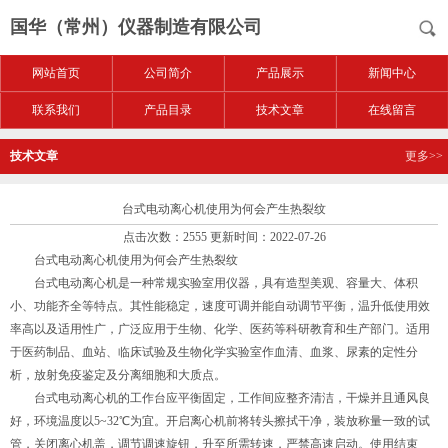
国华（常州）仪器制造有限公司
网站首页
公司简介
产品展示
新闻中心
联系我们
产品目录
技术文章
在线留言
技术文章
更多>>
台式电动离心机使用为何会产生热裂纹
点击次数：2555 更新时间：2022-07-26
台式电动离心机使用为何会产生热裂纹
台式电动离心机是一种常规实验室用仪器，具有造型美观、容量大、体积
小、功能齐全等特点。其性能稳定，速度可调并能自动调节平衡，温升低使用效
率高以及适用性广，广泛应用于生物、化学、医药等科研教育和生产部门。适用
于医药制品、血站、临床试验及生物化学实验室作血清、血浆、尿素的定性分
析，放射免疫鉴定及分离细胞和大质点。
台式电动离心机的工作台应平衡固定，工作间应整齐清洁，干燥并且通风良
好，环境温度以5~32℃为宜。开启离心机前将转头擦拭干净，装放称量一致的试
管，关闭离心机盖，调节调速旋钮，升至所需转速，严禁高速启动。使用结束