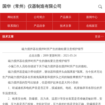
国华（常州）仪器制造有限公司
网站首页
公司简介
产品展示
新闻中心
联系我们
产品目录
技术文章
在线留言
技术文章
更多>>
磁力搅拌器在搅拌时所产生的微粒要注意维护细节
点击次数：2899 更新时间：2021-05-24
磁力搅拌器在搅拌时所产生的微粒要注意维护细节
小编工作人员给你描述下关于磁力搅拌器在搅拌时所产生的微粒。
磁力搅拌器是磁力带动搅拌，驱动器和搅拌头由隔离套*隔离。当今技术无论
生产的磁力搅拌器多在所难免隔离套和搅拌头之间的轴套摩擦所产生微粒。
磁力搅拌器的型号比较多，但是维护起来也是大同小异的
1、听减速机和电机声音是否正常，摸减速机、电机、机座轴承等各部位的开
车温度情况。
2、检查安全阀、防爆膜、压力表、温度计等安全装置是否准确灵敏好用，安
全阀、压力表是否已校验，并铅封完好，压力表的红线是否划正确，防爆膜是否