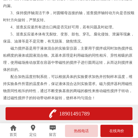
内漏。
3、保持搅拌轴清洁干净，对圆螺母连接的轴，巡查搅拌轴转动方向是否按顺
时针方向旋转，严禁反转。
4、巡查反应釜所有进出口阀是否完好可用，若有问题及时处理。
5、巡查反应釜本体有无裂纹、变形、鼓包、穿孔、腐化侵蚀、泄漏等现象，
保温、油漆等是不是完整，有无脱落、烧焦情况。
磁力搅拌器是用于液体混合的实验室仪器，主要用于搅拌或同时加热搅拌低
粘稠度的液体或固液混合物。其基本原理是利用磁场的同性相斥、异性相吸的原
理，使用磁场推动放置在容器中带磁性的搅拌子进行圆周运转，从而达到搅拌液
体的目的。
配合加热温度控制系统，可以根据具体的实验要求加热并控制样本温度，维
持实验条件所需的温度条件，保证液体混合达到实验需求。磁力搅拌器利用磁性
物质同性相斥的特性，通过不断变换基座的两端的极性来推动磁性搅拌子转动，
通过磁性搅拌子的转动带动样本旋转，使样本均匀混合！
18901491789
热线电话
在线询价
首页
定位
留言