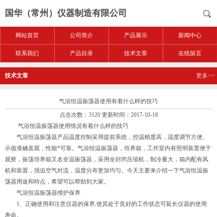
国华（常州）仪器制造有限公司
网站首页
公司简介
产品展示
新闻中心
联系我们
产品目录
技术文章
在线留言
技术文章
更多>>
气浴恒温振荡器使用有着什么样的技巧
点击次数：3120 更新时间：2017-10-18
气浴恒温振荡器使用情况有着什么样的技巧
气浴恒温振荡器产品温度控制采用提前系统，控温精度高，温度调节方便、
示值准确直观，性能*可靠。气浴恒温振荡器，培养箱，工作室内有照明装置便于
观察，振荡培养箱又名全温振荡器，采用全封闭压缩机，制冷量大，箱内配有风
机和装置，强迫空气对流，温度分布更加均匀。今天主要来介绍一下气浴恒温振
荡器用途和特点，希望可以帮助到大家。
气浴恒温振荡器维护保养
1、正确使用和注意仪器的保养,使其处于良好的工作状态可延长仪器的使用
寿命。