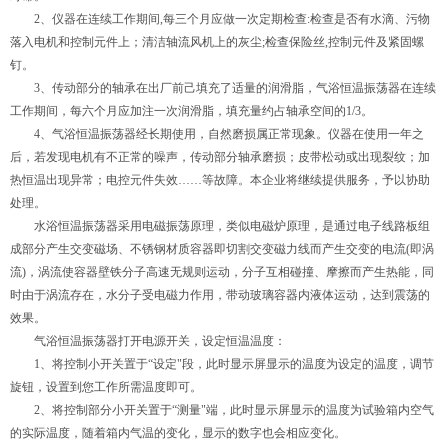
2、仪器在连续工作期间,每三个月应做一次定期检查:检查是否有水滴、污物
落入电机和控制元件上；清洁轴流风机上的灰尘;检查保险丝,控制元件及紧固螺
钉。
3、传动部分的轴承在出厂前己填充了适量的润滑脂，气浴恒温振荡器在连续
工作期间，每六个月应加注一次润滑脂，填充量约占轴承空间的1/3。
4、气浴恒温振荡器经长期使用，自然磨损属正常现象。仪器在使用一年之
后，若发现电机有不正常的噪声，传动部分轴承磨损；皮带松动或出现裂纹；加
热恒温出现异常；电控元件失效……等故障。本企业将继续提供服务，予以协助
处理。
水浴恒温振荡器采用电磁振荡原理，类似电磁炉原理，是通过电子线路板组
成部分产生交变磁场、不锈钢材质容器即切割交变磁力线而产生交变的电流(即涡
流)，涡流使容器壁铁分子高速无规则运动，分子互相碰撞、摩擦而产生热能，同
时由于涡流存在，水分子受电磁力作用，带动玻璃容器内液体运动，达到震荡的
效果。
气浴恒温振荡器打开电源开关，设定恒温温度：
1、将控制小开关置于“设定"段，此时显示屏显示的温度为设定的温度，调节
旋钮，设置到您工作所需温度即可。
2、将控制部分小开关置于“测量"端，此时显示屏显示的温度为试验箱内空气
的实际温度，随着箱内气温的变化，显示的数字也会相应变化。