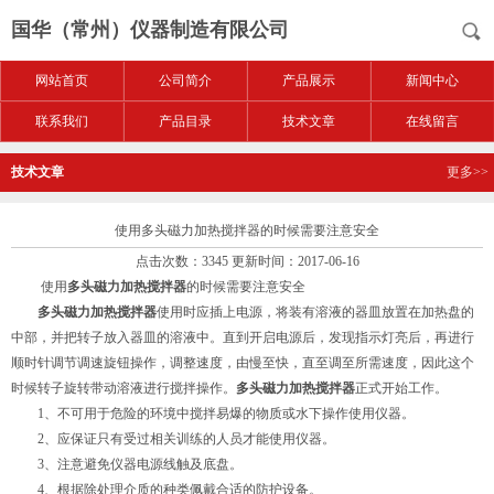
国华（常州）仪器制造有限公司
网站首页
公司简介
产品展示
新闻中心
联系我们
产品目录
技术文章
在线留言
技术文章
更多>>
使用多头磁力加热搅拌器的时候需要注意安全
点击次数：3345 更新时间：2017-06-16
使用
多头磁力加热搅拌器
的时候需要注意安全
多头磁力加热搅拌器
使用时应插上电源，将装有溶液的器皿放置在加热盘的
中部，并把转子放入器皿的溶液中。直到开启电源后，发现指示灯亮后，再进行
顺时针调节调速旋钮操作，调整速度，由慢至快，直至调至所需速度，因此这个
时候转子旋转带动溶液进行搅拌操作。
多头磁力加热搅拌器
正式开始工作。
1、不可用于危险的环境中搅拌易爆的物质或水下操作使用仪器。
2、应保证只有受过相关训练的人员才能使用仪器。
3、注意避免仪器电源线触及底盘。
4、根据除处理介质的种类佩戴合适的防护设备。