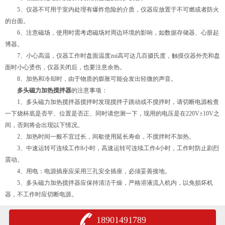
5、仪器不可用于室内处理有爆炸危险的介质，仪器应放置于不可燃或者防火
的台面。
6、注意磁场，使用时需考虑磁场对周边环境的影响，如数据存储器、心脏起
博器。
7、小心高温，仪器工作时盘面温度zui高可达几百摄氏度，触摸仪器外壳和盘
面时小心烫伤，仪器关闭后，也要注意余热。
8、加热和冷却时，由于物质的膨胀可能会发出轻微的声音。
多头磁力加热搅拌器
的注意事项：
1、多头磁力加热搅拌器搅拌时发现搅拌子跳动或不搅拌时，请切断电源检查
一下烧杯底是否平、位置是否正、同时请您测一下，现用的电压是在220V±10V之
间，否则将会出现以下情况。
2、加热时间一般不宜过长，间歇使用延长寿命，不搅拌时不加热。
3、中速运转可连续工作8小时，高速运转可连续工作4小时，工作时防止剧烈
震动。
4、用电：电源插座应采用三孔安全插座，必须妥善接地。
5、多头磁力加热搅拌器应保持清洁干燥，严格溶液流入机内，以免损坏机
器，不工作时应切断电源。
18901491789