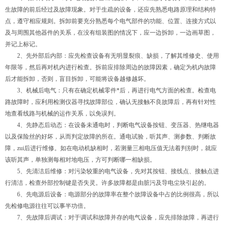
生故障的前后经过及故障现象。对于生疏的设备，还应先熟悉电路原理和结构特
点，遵守相应规则。拆卸前要充分熟悉每个电气部件的功能、位置、连接方式以
及与周围其他器件的关系，在没有组装图的情况下，应一边拆卸，一边画草图，
并记上标记。
2、先外部后内部：应先检查设备有无明显裂痕、缺损，了解其维修史、使用
年限等，然后再对机内进行检查。拆前应排除周边的故障因素，确定为机内故障
后才能拆卸，否则，盲目拆卸，可能将设备越修越坏。
3、机械后电气：只有在确定机械零件*后，再进行电气方面的检查。检查电
路故障时，应利用检测仪器寻找故障部位，确认无接触不良故障后，再有针对性
地查看线路与机械的运作关系，以免误判。
4、先静态后动态：在设备未通电时，判断电气设备按钮、变压器、热继电器
以及保险丝的好坏，从而判定故障的所在。通电试验，听其声、测参数、判断故
障，zui后进行维修。如在电动机缺相时，若测量三相电压值无法着判别时，就应
该听其声，单独测每相对地电压，方可判断哪一相缺损。
5、先清洁后维修：对污染较重的电气设备，先对其按钮、接线点、接触点进
行清洁，检查外部控制键是否失灵。许多故障都是由脏污及导电尘块引起的。
6、先电源后设备：电源部分的故障率在整个故障设备中占的比例很高，所以
先检修电源往往可以事半功倍。
7、先故障后调试：对于调试和故障并存的电气设备，应先排除故障，再进行