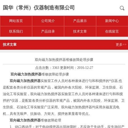
国华（常州）仪器制造有限公司
网站首页
公司简介
产品展示
新闻中心
联系我们
产品目录
技术文章
在线留言
技术文章
更多>>
双向磁力加热搅拌器维修故障处理步骤
点击次数：3363 更新时间：2016-12-27
双向磁力加热搅拌器
维修故障处理步骤
双向磁力加热搅拌器
实验室工作人员对各种液体进行匀和和搅拌的*仪器,也
是配套各类分析仪器的常规产品，被国内外各大院校、环保监测、卫生防疫、石
油化工等实验室，双向磁力加热搅拌器实验室工作人员对各种液体进行匀和和搅
拌的*仪器，是配套各类分析仪器的常规产品，被国内外各大院校、环保监测、卫
生防疫、石油化工等实验室广泛采用。双向磁力加热搅拌器均采用永磁直流电
机，具有无噪声、抗振动、力矩大、搅拌效果显着等优点。
双向磁力加热搅拌器
维修故障处理
1、动口再动手：对于电动搅拌器出现故障时，不应急于先动手，应先询问产